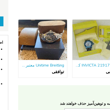
اط
جدید INVICTA 21917 کوردوبا مردانه دیده بان آبی SS 50mm مورد تاریخ کوارتز
Unitime Breitling معتبر با دستبند فولادی w / جعبه و مقالات
قی
توافقی
مه‌ و توهین‌آمیز حذف خواهند شد