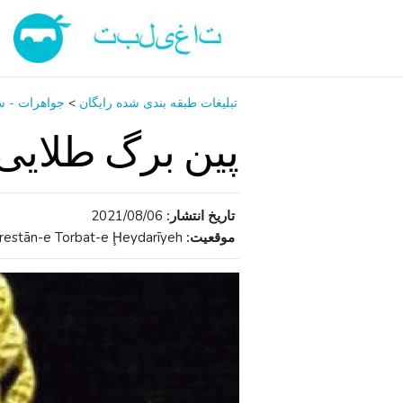
تبلیغات طبقه بندی شده رایگان
>
جواهرات - س
پین برگ طلایی
تاریخ انتشار:
2021/08/06
موقعیت:
Shahrestān-e Torbat-e Ḩeydarīyeh, استان خراسان رضوی