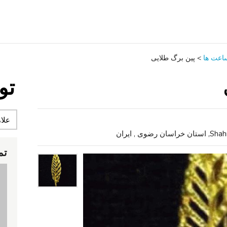
اعت ‌ها
>
پین برگ طلایی
تو
 , ایران
تم