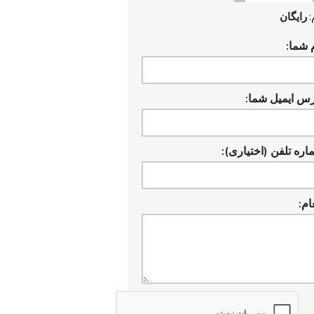
:
رایگان
 شما:
رس ایمیل شما:
ره تلفن (اختیاری):
ام: