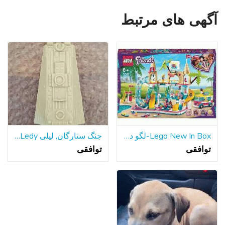
آگهی های مرتبط
Lego New In Box-لگو دوستان تابستان سرگرم کننده پارک آبی
جنگ ستارگان, لیلی Ledy هزاره فالکون سطح شیب دار قسمت 1979
توافقی
توافقی