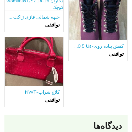
جبهه شمالی فازی ژاکت زیپ دختران Sz 14-16 یا womanas کوچک
توافقی
کفش پیاده روی-Fila 10.5 Us
توافقی
کلاچ شراب-NWT
توافقی
دیدگاه‌ها