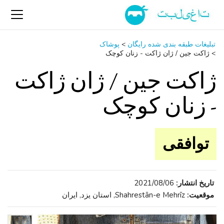
تبلیغات طبقه بندی شده رایگان
>
پوشاک
>
ژاکت جین / ژان ژاکت - زنان کوچک
ژاکت جین / ژان ژاکت
- زنان کوچک
توافقی
تاریخ انتشار:
2021/08/06
موقعیت:
Shahrestān-e Mehrīz, استان یزد, ایران