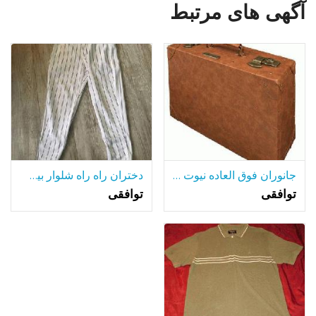
آگهی های مرتبط
جانوران فوق العاده نیوت اسکاماندر چمدان با لوازم جانبی
دختران راه راه شلوار بیس بال-متوسط
توافقی
توافقی