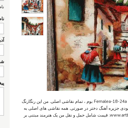
نام
نام
آد
شما
پیغ
aoepink دختر صورتی راپسودی دختر اصلی Femalea-18-24a بوم ، تمام نقاشی اصلی. من این رنگارنگ
پسودی جزیره آهنگ دختر در صورتی. همه نقاشی های اصلی به
عنوان اشاره کرد ----------- www.artbyrobert.com. قیمت شامل حمل و نقل من یک هنرمند مبتنی بر