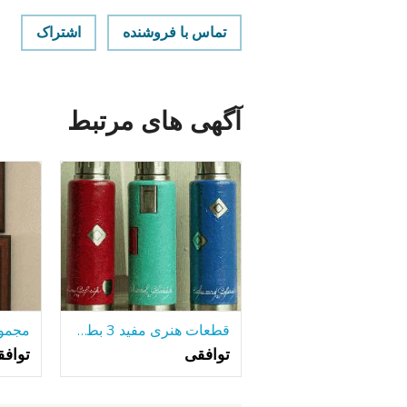
تماس با فروشنده
اشتراک
آگهی های مرتبط
قطعات هنری مفید 3 بطری های آلومینیومی جلا
توافقی
تواف