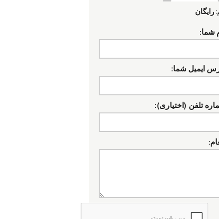
:
رایگان
 شما:
رس ایمیل شما:
ره تلفن (اختیاری):
ام: