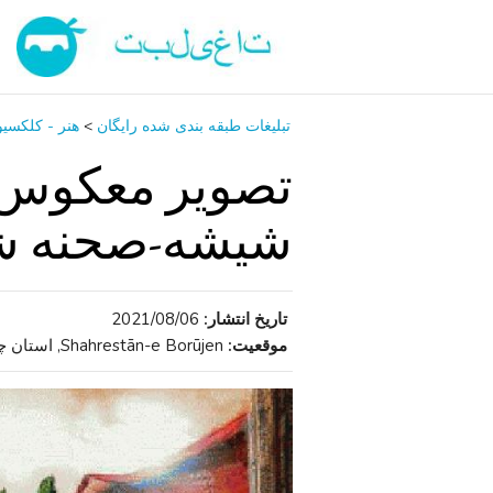
تبلیغات طبقه بندی شده رایگان
>
هنر - کلکسی
تصویر معکوس 
شیشه-صحنه شه
تاریخ انتشار:
2021/08/06
موقعیت:
Shahrestān-e Borūjen, استان چهارمحال و بختیاری , ایران