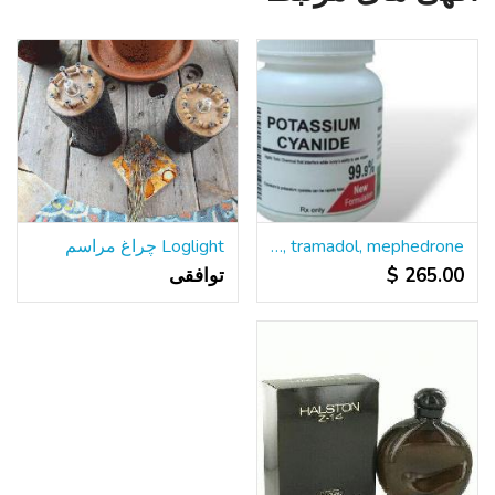
Buy cyanide, nembutal, xanax, valium, oxytocin, viagra, tramadol, mephedrone
Loglight چراغ مراسم
265.00 $
توافقی