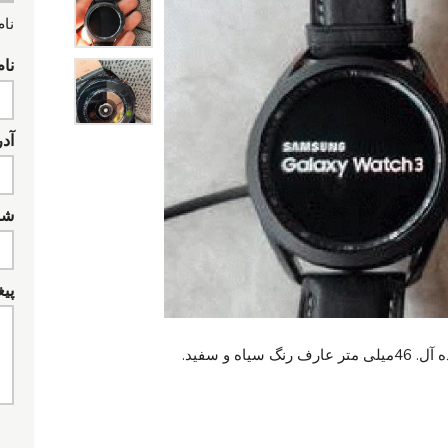
نام
نام
آد
شما
پیغ