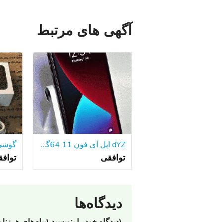
آگهی های مرتبط
dYZ اپل آی فون 11 64گیگابایت سیاه A2111 تی موبایل/با حداکثر سرعت دویدن گارانتی!
توافقی
تواف
دیدگاه‌ها