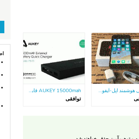
اط
گوشی هوشمند اپل-آیفون 6s-64GB قفل شده است
AUKEY 15000mah قابل حمل باتری خارجی بانک شارژر سریع
قی
توافقی