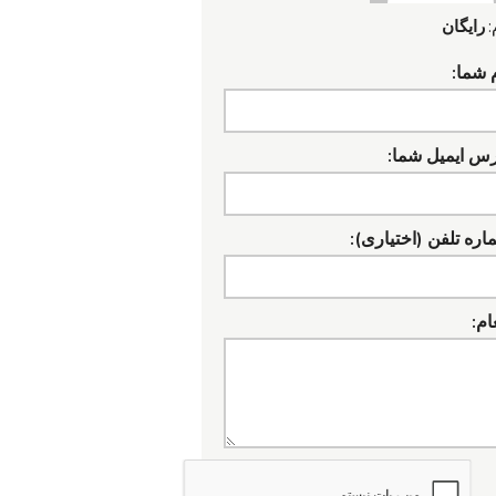
:
رایگان
 شما:
رس ایمیل شما:
ره تلفن (اختیاری):
ام: