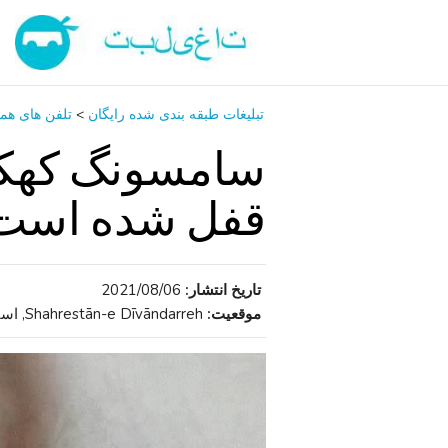
تبلیغات طبقه بندی شده رایگان
>
تلفن ‌های همر
قفل شده است
تاریخ انتشار:
2021/08/06
موقعیت:
Shahrestān-e Dīvāndarreh, استان کردستان , ایران