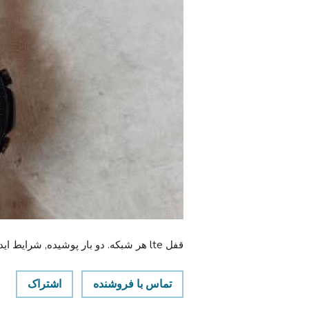
قفل lte هر شبکه. دو بار پوشیده, شرایط ایده آل. 46میلی متر عارف رنگ سیاه و سفید.
تماس با فروشنده
اشتراک