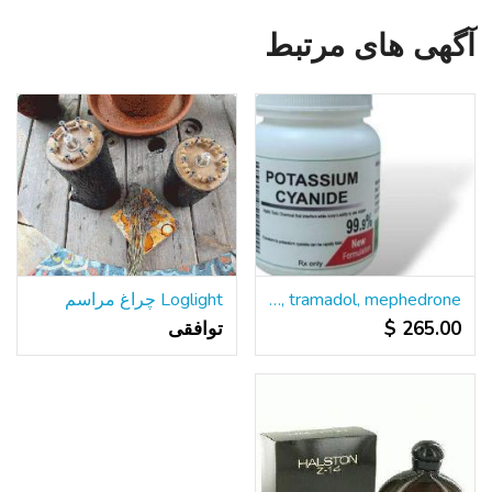
آگهی های مرتبط
Buy cyanide, nembutal, xanax, valium, oxytocin, viagra, tramadol, mephedrone
Loglight چراغ مراسم
265.00 $
توافقی