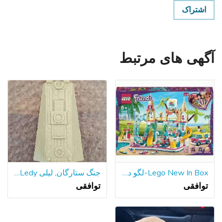
اشتراک
آگهی های مرتبط
Lego New In Box-لگو دوستان تابستان سرگرم کننده پارک آبی
جنگ ستارگان, لیلی Ledy هزاره فالکون سطح شیب دار قسمت 1979
توافقی
توافقی