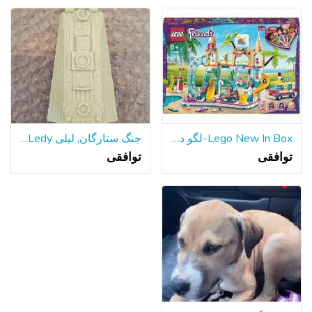
Lego New In Box-لگو دوستان تابستان سرگرم کننده پارک آبی
جنگ ستارگان, لیلی Ledy هزاره فالکون سطح شیب دار قسمت 1979
توافقی
توافقی