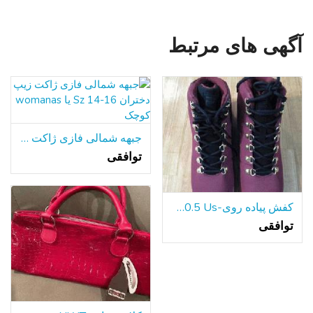
آگهی های مرتبط
جبهه شمالی فازی ژاکت زیپ دختران Sz 14-16 یا womanas کوچک
توافقی
کفش پیاده روی-Fila 10.5 Us
توافقی