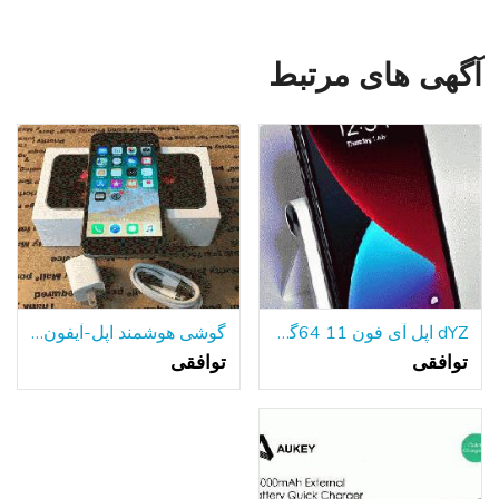
آگهی های مرتبط
dYZ اپل آی فون 11 64گیگابایت سیاه A2111 تی موبایل/با حداکثر سرعت دویدن گارانتی!
گوشی هوشمند اپل-آیفون 6s-64GB قفل شده است
توافقی
توافقی