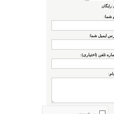
:
رایگان
 شما:
رس ایمیل شما:
ره تلفن (اختیاری):
ام: