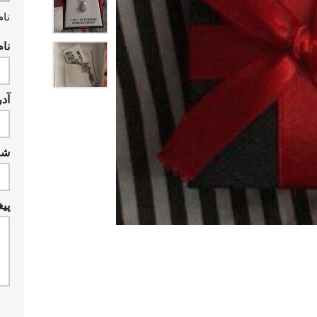
نام
نام
آد
شما
پیغ