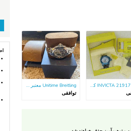
اط
جدید INVICTA 21917 کوردوبا مردانه دیده بان آبی SS 50mm مورد تاریخ کوارتز
Unitime Breitling معتبر با دستبند فولادی w / جعبه و مقالات
قی
توافقی