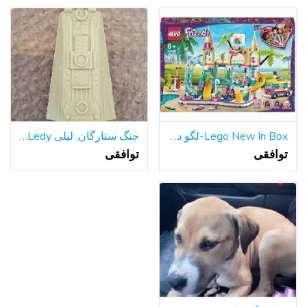
Lego New In Box-لگو دوستان تابستان سرگرم کننده پارک آبی
جنگ ستارگان, لیلی Ledy هزاره فالکون سطح شیب دار قسمت 1979
توافقی
توافقی