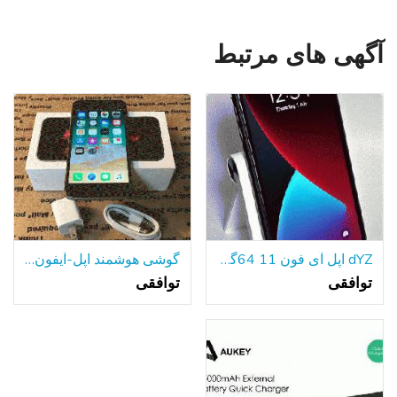
آگهی های مرتبط
dYZ اپل آی فون 11 64گیگابایت سیاه A2111 تی موبایل/با حداکثر سرعت دویدن گارانتی!
گوشی هوشمند اپل-آیفون 6s-64GB قفل شده است
توافقی
توافقی