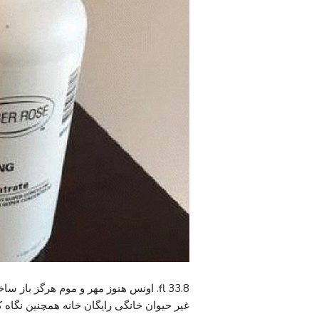
غیر حیوان خانگی رایگان خانه همچنین نگاه کنید 25 چیزهای دیگر من در CL ارسال # برای پ