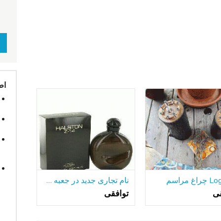
اط
غ مراسم
نام تجاری جدید در جعبه HALSTON Z-14 8OZ بطری
قی
توافقی