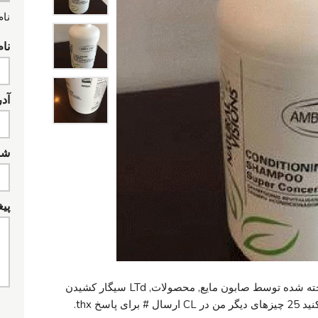
نام
نام
آد
شما
پیغ
33.8 fl. اونس هنوز مهر و موم هرگز باز ساخته شده توسط صابون مایع, محصولات, LTd سیگار کشیدن
اسخ thx.