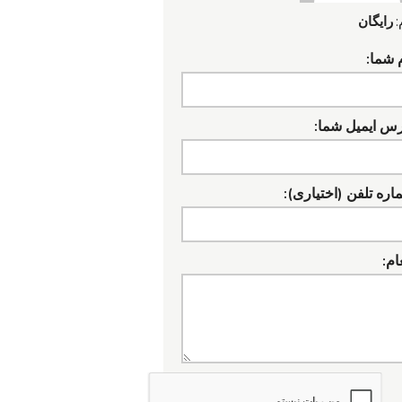
:
رایگان
 شما:
رس ایمیل شما:
ره تلفن (اختیاری):
ام: