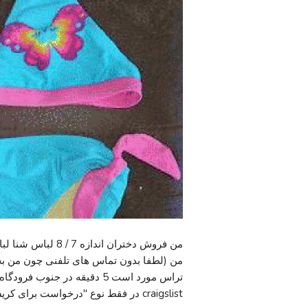
من فروش دختران اند
تراس مورد است 5 دقیقه در ج
craigslist در فقط نوع "درخواست برای کریستی" در جستجو به آنها مراجعه کنید. با تشکر برای دنبال!