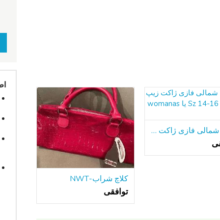
اط
جبهه شمالی فازی ژاکت زیپ دختران Sz 14-16 یا womanas کوچک
قی
کلاچ شراب-NWT
توافقی