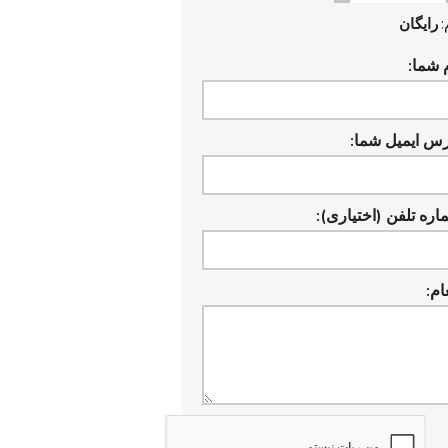
:
رایگان
 شما:
رس ایمیل شما:
ره تلفن (اختیاری):
ام: