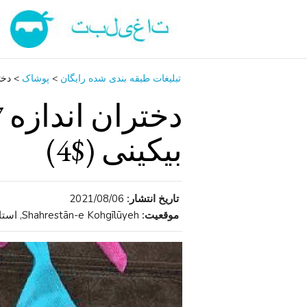
تبلیغات طبقه بندی شده رایگان
>
پوشاک
>
دختران ا
بیکینی ($4)
تاریخ انتشار:
2021/08/06
موقعیت:
Shahrestān-e Kohgīlūyeh, استان کهگیلویه و بویراحمد , ایران