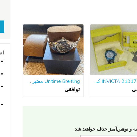
اط
جدید INVICTA 21917 کوردوبا مردانه دیده بان آبی SS 50mm مورد تاریخ کوارتز
Unitime Breitling معتبر با دستبند فولادی w / جعبه و مقالات
قی
توافقی
مه‌ و توهین‌آمیز حذف خواهند شد