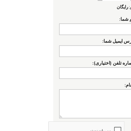
:
رایگان
 شما:
رس ایمیل شما:
ره تلفن (اختیاری):
ام: